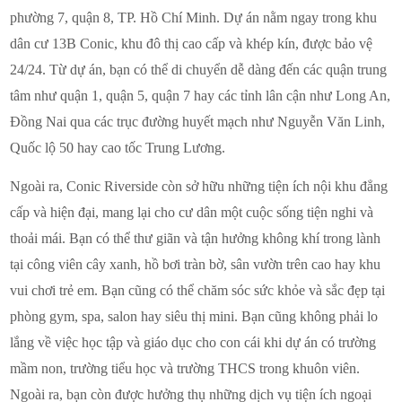
phường 7, quận 8, TP. Hồ Chí Minh. Dự án nằm ngay trong khu
dân cư 13B Conic, khu đô thị cao cấp và khép kín, được bảo vệ
24/24. Từ dự án, bạn có thể di chuyển dễ dàng đến các quận trung
tâm như quận 1, quận 5, quận 7 hay các tỉnh lân cận như Long An,
Đồng Nai qua các trục đường huyết mạch như Nguyễn Văn Linh,
Quốc lộ 50 hay cao tốc Trung Lương.
Ngoài ra, Conic Riverside còn sở hữu những tiện ích nội khu đẳng
cấp và hiện đại, mang lại cho cư dân một cuộc sống tiện nghi và
thoải mái. Bạn có thể thư giãn và tận hưởng không khí trong lành
tại công viên cây xanh, hồ bơi tràn bờ, sân vườn trên cao hay khu
vui chơi trẻ em. Bạn cũng có thể chăm sóc sức khỏe và sắc đẹp tại
phòng gym, spa, salon hay siêu thị mini. Bạn cũng không phải lo
lắng về việc học tập và giáo dục cho con cái khi dự án có trường
mầm non, trường tiểu học và trường THCS trong khuôn viên.
Ngoài ra, bạn còn được hưởng thụ những dịch vụ tiện ích ngoại