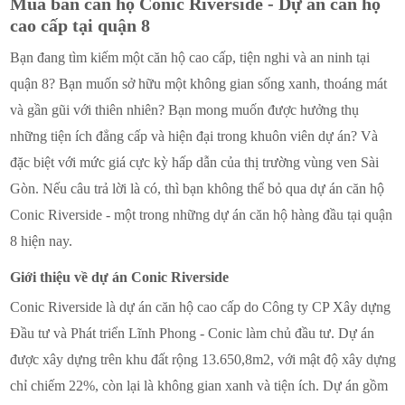
Mua bán căn hộ Conic Riverside - Dự án căn hộ
cao cấp tại quận 8
Bạn đang tìm kiếm một căn hộ cao cấp, tiện nghi và an ninh tại
quận 8? Bạn muốn sở hữu một không gian sống xanh, thoáng mát
và gần gũi với thiên nhiên? Bạn mong muốn được hưởng thụ
những tiện ích đẳng cấp và hiện đại trong khuôn viên dự án? Và
đặc biệt với mức giá cực kỳ hấp dẫn của thị trường vùng ven Sài
Gòn. Nếu câu trả lời là có, thì bạn không thể bỏ qua dự án căn hộ
Conic Riverside - một trong những dự án căn hộ hàng đầu tại quận
8 hiện nay.
Giới thiệu về dự án Conic Riverside
Conic Riverside là dự án căn hộ cao cấp do Công ty CP Xây dựng
Đầu tư và Phát triển Lĩnh Phong - Conic làm chủ đầu tư. Dự án
được xây dựng trên khu đất rộng 13.650,8m2, với mật độ xây dựng
chỉ chiếm 22%, còn lại là không gian xanh và tiện ích. Dự án gồm