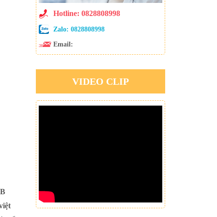
Hotline: 0828808998
Zalo:
0828808998
Email:
VIDEO CLIP
3B
việt