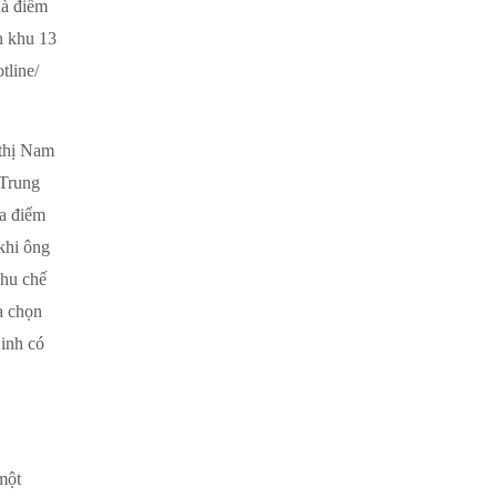
là điểm
n khu 13
tline/
 thị Nam
 Trung
a điểm
khi ông
hu chế
a chọn
Linh có
một