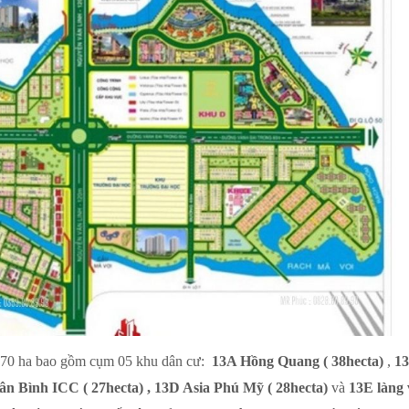
 170 ha bao gồm cụm 05 khu dân cư:
13A Hồng Quang ( 38hecta)
,
1
ân Bình ICC ( 27hecta) , 13D Asia Phú Mỹ ( 28hecta)
và
13E làng 