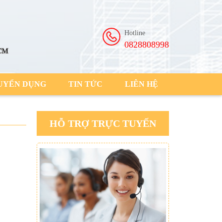
Hotline
0828808998
UYỂN DỤNG
TIN TỨC
LIÊN HỆ
HỖ TRỢ TRỰC TUYẾN