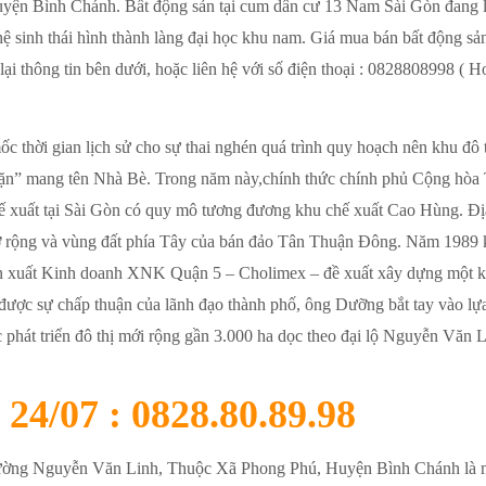
uyện Bình Chánh. Bất động sản tại cum dân cư 13 Nam Sài Gòn đang 
hệ sinh thái hình thành làng đại học khu nam. Giá mua bán bất động sả
i thông tin bên dưới, hoặc liên hệ với số điện thoại : 0828808998 ( Ho
c thời gian lịch sử cho sự thai nghén quá trình quy hoạch nên khu đô
ặn” mang tên Nhà Bè. Trong năm này,chính thức chính phủ Cộng hòa
ế xuất tại Sài Gòn có quy mô tương đương khu chế xuất Cao Hùng. Đị
 rộng và vùng đất phía Tây của bán đảo Tân Thuận Đông. Năm 1989 
ản xuất Kinh doanh XNK Quận 5 – Cholimex – đề xuất xây dựng một k
được sự chấp thuận của lãnh đạo thành phố, ông Dưỡng bắt tay vào lự
 phát triển đô thị mới rộng gần 3.000 ha dọc theo đại lộ Nguyễn Văn 
4/07 : 0828.80.89.98
 đường Nguyễn Văn Linh, Thuộc Xã Phong Phú, Huyện Bình Chánh là 