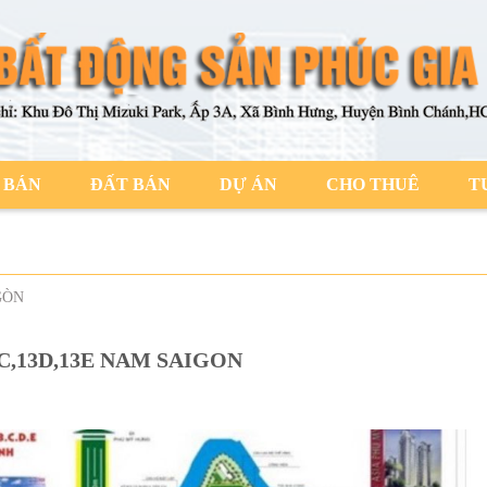
 BÁN
ĐẤT BÁN
DỰ ÁN
CHO THUÊ
T
GÒN
3C,13D,13E NAM SAIGON