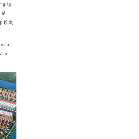
t giáp
 tế
p lý dự
khoản
 Văn