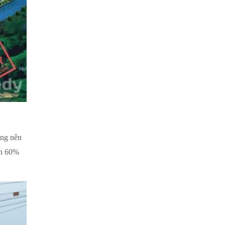
ựng nên
ản 60%