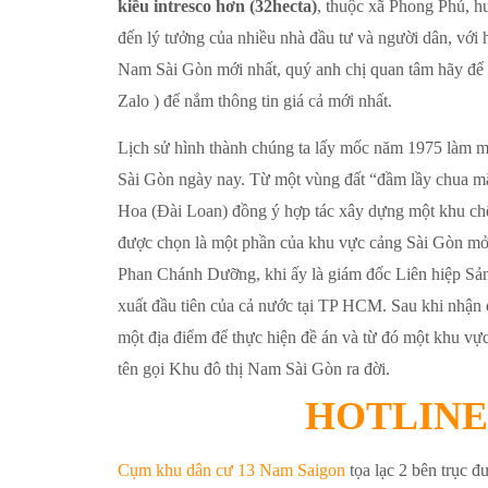
kiều intresco hơn (32hecta)
, thuộc xã Phong Phú, h
đến lý tưởng của nhiều nhà đầu tư và người dân, với 
Nam Sài Gòn mới nhất, quý anh chị quan tâm hãy để lạ
Zalo ) để nắm thông tin giá cả mới nhất.
Lịch sử hình thành chúng ta lấy mốc năm 1975 làm mố
Sài Gòn ngày nay. Từ một vùng đất “đầm lầy chua m
Hoa (Đài Loan) đồng ý hợp tác xây dựng một khu ch
được chọn là một phần của khu vực cảng Sài Gòn mở
Phan Chánh Dưỡng, khi ấy là giám đốc Liên hiệp S
xuất đầu tiên của cả nước tại TP HCM. Sau khi nhận 
một địa điểm để thực hiện đề án và từ đó một khu vực
tên gọi Khu đô thị Nam Sài Gòn ra đời.
HOTLINE 2
Cụm khu dân cư 13 Nam Saigon
tọa lạc 2 bên trục