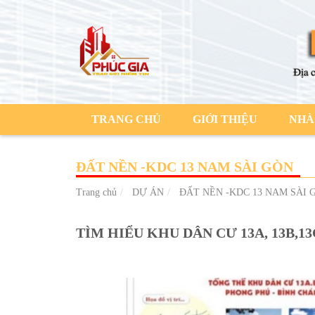
TRANG CHỦ
GIỚI THIỆU
NHÀ
ĐẤT NỀN -KDC 13 NAM SÀI GÒN
Trang chủ
DỰ ÁN
ĐẤT NỀN -KDC 13 NAM SÀI 
TÌM HIỂU KHU DÂN CƯ 13A, 13B,1