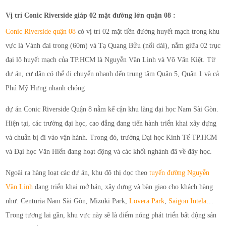
Vị trí Conic Riverside giáp 02 mặt đường lớn quận 08 :
Conic Riverside quận 08
có vị trí 02 mặt tiền đường huyết mạch trong khu
vực là Vành đai trong (60m) và Tạ Quang Bửu (nối dài), nằm giữa 02 trục
đại lộ huyết mạch của TP.HCM là Nguyễn Văn Linh và Võ Văn Kiệt. Từ
dự án, cư dân có thể di chuyển nhanh đến trung tâm Quận 5, Quận 1 và cả
Phú Mỹ Hưng nhanh chóng
dự án Conic Riverside Quận 8 nằm kế cận khu làng đại học Nam Sài Gòn.
Hiện tại, các trường đại học, cao đẳng đang tiến hành triển khai xây dựng
và chuẩn bị đi vào vận hành. Trong đó, trường Đại học Kinh Tế TP.HCM
và Đại học Văn Hiến đang hoạt động và các khối nghành đã về đây học.
Ngoài ra hàng loạt các dự án, khu đô thị dọc theo
t
uyến đường Nguyễn
Văn Linh
đang triển khai mở bán, xây dựng và bàn giao cho khách hàng
như: Centuria Nam Sài Gòn, Mizuki Park,
Lovera Park
,
Saigon Intela
…
Trong tương lai gần, khu vực này sẽ là điểm nóng phát triển bất động sản