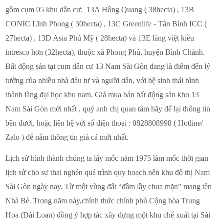
gồm cụm 05 khu dân cư:
13A Hồng Quang ( 38hecta)
,
13B
CONIC Lĩnh Phong ( 30hecta) , 13C Greenlife - Tân Bình ICC (
27hecta) , 13D Asia Phú Mỹ ( 28hecta)
và 13E làng việt kiều
intresco hơn (32hecta), thuộc xã Phong Phú, huyện Bình Chánh.
Bất động sản tại cum dân cư 13 Nam Sài Gòn đang là điểm đến lý
tưởng của nhiều nhà đầu tư và người dân, với hệ sinh thái hình
thành làng đại học khu nam. Giá mua bán bất động sản khu 13
Nam Sài Gòn mới nhất , quý anh chị quan tâm hãy để lại thông tin
bên dưới, hoặc liên hệ với số điện thoại : 0828808998 ( Hotline/
Zalo ) để nắm thông tin giá cả mới nhất.
Lịch sử hình thành chúng ta lấy mốc năm 1975 làm mốc thời gian
lịch sử cho sự thai nghén quá trình quy hoạch nên khu đô thị Nam
Sài Gòn ngày nay. Từ một vùng đất “đầm lầy chua mặn” mang tên
Nhà Bè. Trong năm này,chính thức chính phủ Cộng hòa Trung
Hoa (Đài Loan) đồng ý hợp tác xây dựng một khu chế xuất tại Sài