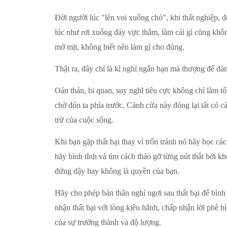
Đời người lúc "lên voi xuống chó", khi thất nghiệp, 
lúc như rơi xuống đáy vực thẳm, làm cái gì cũng khô
mờ mịt, không biết nên làm gì cho đúng.
Thật ra, đây chỉ là kì nghỉ ngắn hạn mà thượng đế dà
Oán thán, bi quan, suy nghĩ tiêu cực không chỉ làm t
chờ đón ta phía trước. Cánh cửa này đóng lại tất có 
trừ của cuộc sống.
Khi bạn gặp thất bại thay vì trốn tránh nó hãy học c
hãy bình tĩnh và tìm cách tháo gỡ từng nút thắt bởi 
đứng dậy hay không là quyền của bạn.
Hãy cho phép bản thân nghỉ ngơi sau thất bại để bình
nhận thất bại với lòng kiêu hãnh, chấp nhận lời phê 
của sự trưởng thành và độ lượng.