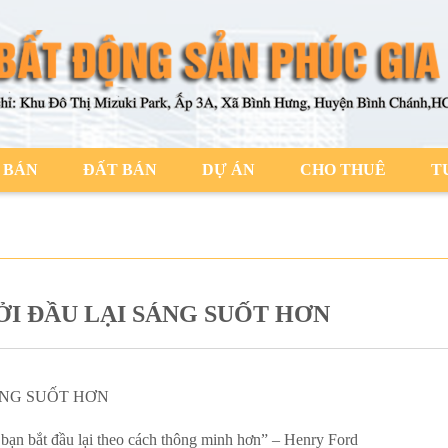
 BÁN
ĐẤT BÁN
DỰ ÁN
CHO THUÊ
T
ỞI ĐẦU LẠI SÁNG SUỐT HƠN
SÁNG SUỐT HƠN
ể bạn bắt đầu lại theo cách thông minh hơn” – Henry Ford