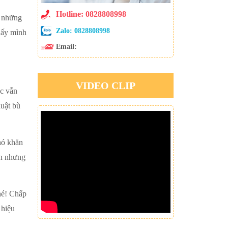
Hotline: 0828808998
ó những
Zalo:
0828808998
hấy mình
Email:
VIDEO CLIP
ác vẫn
luật bù
hó khăn
ạn nhưng
hé! Chấp
 hiệu