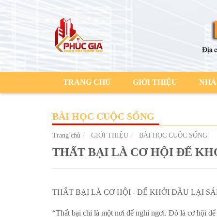
TRANG CHỦ
GIỚI THIỆU
NHÀ
BÀI HỌC CUỘC SỐNG
Trang chủ
GIỚI THIỆU
BÀI HỌC CUỘC SỐNG
THẤT BẠI LÀ CƠ HỘI ĐỂ KH
THẤT BẠI LÀ CƠ HỘI - ĐỂ KHỞI ĐẦU LẠI 
“Thất bại chỉ là một nơi để nghỉ ngơi. Đó là cơ hội đ