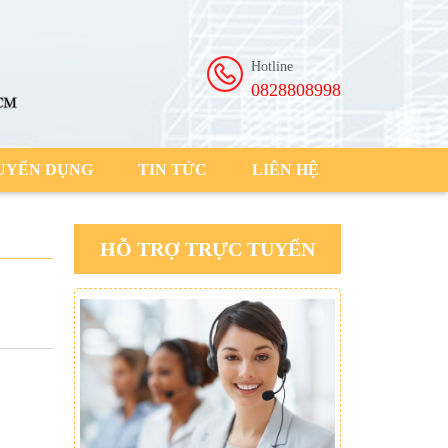
Hotline
0828808998
UYỂN DỤNG
TIN TỨC
LIÊN HỆ
HỖ TRỢ TRỰC TUYẾN