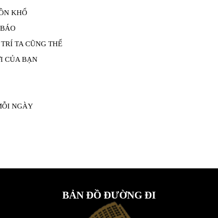
UỒN KHỔ
 BÁO
TRÍ TA CŨNG THẾ
I CỦA BẠN
MỖI NGÀY
BẢN ĐỒ ĐƯỜNG ĐI