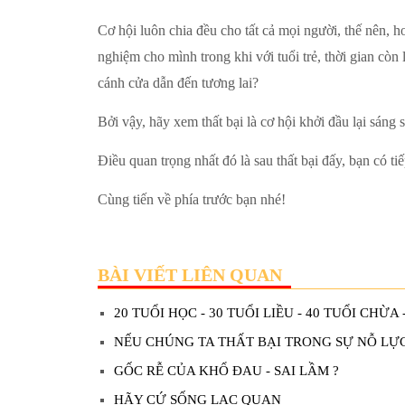
Cơ hội luôn chia đều cho tất cả mọi người, thế nên, h
nghiệm cho mình trong khi với tuổi trẻ, thời gian còn 
cánh cửa dẫn đến tương lai?
Bởi vậy, hãy xem thất bại là cơ hội khởi đầu lại sáng 
Điều quan trọng nhất đó là sau thất bại đấy, bạn có t
Cùng tiến về phía trước bạn nhé!
BÀI VIẾT LIÊN QUAN
20 TUỔI HỌC - 30 TUỔI LIỀU - 40 TUỔI CHỪA 
NẾU CHÚNG TA THẤT BẠI TRONG SỰ NỖ LỰ
GỐC RỄ CỦA KHỔ ĐAU - SAI LẦM ?
HÃY CỨ SỐNG LẠC QUAN