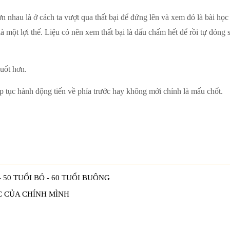
ơn nhau là ở cách ta vượt qua thất bại để đứng lên và xem đó là bài học
là một lợi thế. Liệu có nên xem thất bại là dấu chấm hết để rồi tự đóng 
suốt hơn.
iếp tục hành động tiến về phía trước hay không mới chính là mấu chốt.
- 50 TUỔI BỎ - 60 TUỔI BUÔNG
C CỦA CHÍNH MÌNH