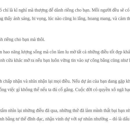
đó chỉ là kì nghỉ mà thượng đế dành riêng cho bạn. Mỗi người đều sẽ c
ng thấy ánh sáng, hi vọng, lúc nào cũng lo lắng, hoang mang, và cảm t
nh riêng cho bạn mà thôi.
ổn hao năng lượng sống mà còn làm lu mờ tất cả những điều tốt đẹp kh
cánh cửa khác mở ra nếu bạn luôn vững tin vào sự công bằng cũng như 
ách chấp nhận và nhìn nhận lại mọi điều. Nếu dự án của bạn đang gặp k
không việc gì không thể nếu ta đủ cố gắng. Cuộc đời có quyền xô ngã b
 tâm nhìn lại những điều đã qua, những thứ đã làm mình thất bại bạn n
bình bằng tư thế đĩnh đạc, nhận vinh dự với sự nhún nhường – đó là dấu