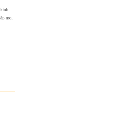
 kinh
sập mọi