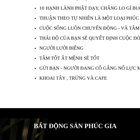
10 HẠNH LÀNH PHẬT DẠY, CHẲNG LO GÌ B
THUẬN THEO TỰ NHIÊN LÀ MỘT LOẠI PHÚC
CUỘC SỐNG LUÔN CHUYỂN ĐỘNG - VÀ TÂM 
THÁI ĐỘ CỦA BẠN SẼ QUYẾT ĐỊNH CUỘC ĐỜ
NGƯỜI LƯỜI BIẾNG
TÂM TỐT ẮT MỆNH SẼ TỐT
GỬI BẠN - NGƯỜI ĐANG CỐ GẮNG NỔ LỰC 
KHOAI TÂY , TRỨNG VÀ CAFE
BẤT ĐỘNG SẢN PHÚC GIA