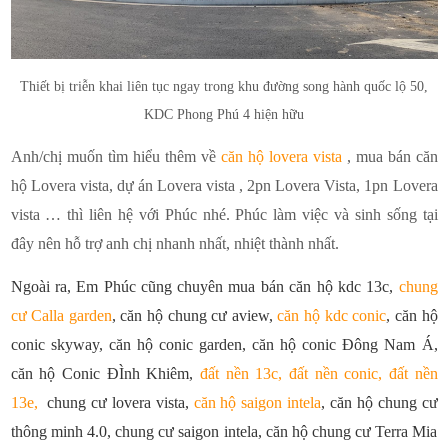
Thiết bị triễn khai liên tục ngay trong khu đường song hành quốc lộ 50,
KDC Phong Phú 4 hiện hữu
Anh/chị muốn tìm hiểu thêm về
căn hộ lovera vista
, mua bán căn
hộ Lovera vista, dự án Lovera vista , 2pn Lovera Vista, 1pn Lovera
vista … thì liên hệ với Phúc nhé. Phúc làm việc và sinh sống tại
đây nên hỗ trợ anh chị nhanh nhất, nhiệt thành nhất.
Ngoài ra, Em Phúc cũng chuyên mua bán căn hộ kdc 13c,
chung
cư Calla garden
, căn hộ chung cư aview,
căn hộ kdc conic
, căn hộ
conic skyway, căn hộ conic garden, căn hộ conic Đông Nam Á,
căn hộ Conic ĐÌnh Khiêm,
đất nền 13c, đất nền conic, đất nền
13e
,
chung cư lovera vista,
căn hộ saigon intela
, căn hộ chung cư
thông minh 4.0, chung cư saigon intela, căn hộ chung cư Terra Mia