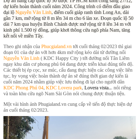
Dự án nâng cấp quốc lộ 50 được TP HCM khởi công sáng 27/12,
dự kiến hoàn thành cuối năm 2024. Công trình có điểm đầu giao
đại lộ
Nguyễn Văn Linh
, điểm cuối giáp ranh tỉnh Long An, dài
gần 7 km, mở rộng từ 8 m lên 34 m cho 6 làn xe. Đoạn quốc lộ 50
dài 7 km qua huyện Bình Chánh được mở rộng từ 8 lên 34 m với
kinh phí 1.500 tỷ đồng, giúp khơi thông cửa ngõ phía Nam, tăng
kết nối về miền Tây.
Theo ghi nhận của
Phucgialand.vn
tới cuối tháng 02/2023 thì giai
đoạn 01 của dự án với hơn 4km mở rộng kéo dài từ đường nối
Nguyễn Văn Linh
( KDC Happy City ) tới đường nối Tân Liêm
ngay khu dân cư phong phú 04 đang được triễn khai đúng tiến độ.
Các thiết bị ép cọc, xe múc, cẩu đang thực hiện các công việc liên
tục, hy vọng việc hoàn thành dự án sẽ đúng thời gian dự kiến là
cuối năm 2024 nhằm giúp việc lưu thông đi lại cho người dân
KDC Phong Phú 04
,
KDC Lovera park
,
Lovera vista..
. nói riêng
và toàn khu cửa ngõ Nam Sài Gòn nói chung được thuận tiện.
Một vài hình ảnh Phugialand.vn cung cấp về tiến độ thực hiện dự
án cuối tháng 02/2023.