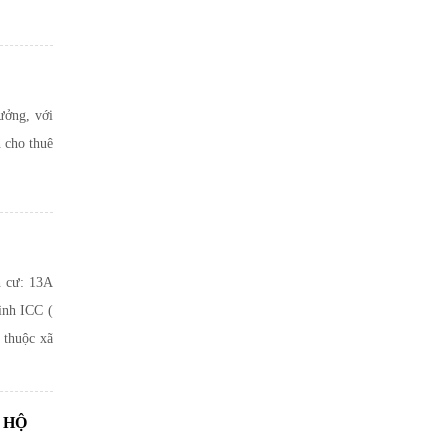
ưởng, với
n cho thuê
n cư: 13A
ình ICC (
 thuộc xã
 HỘ