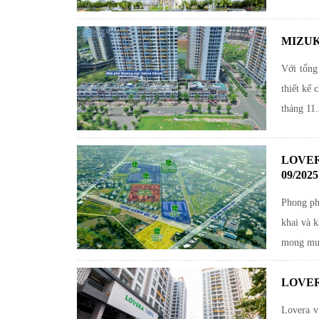
MIZUK
Với tổng
thiết kế 
tháng 11
LOVER
09/2025
Phong ph
khai và k
mong muố
LOVER
Lovera v