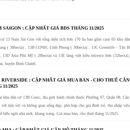
M SAIGON : CẬP NHẤT GIÁ BDS THÁNG 11/2025
cư 13 Nam Sài Gòn với tổng diện tích hơn 170 ha bao gồm cụm 05 khu dâ
ng ( 38hecta) , 13B CONIC Lĩnh Phong ( 30hecta) , 13C Greenlife - Tân B
 , 13D Asia Phú Mỹ ( 28hecta) và 13E làng việt kiều intresco hơn (32hecta),
ú, huyện Bình Chánh.
 RIVERSIDE : CẬP NHẤT GIÁ MUA BÁN - CHO THUÊ CĂN
11/2025
tại khu dân cư 13B Conic, địa giới hành chính thuộc Phường 07, Quận 08. Căn
 với tiện ích và không gian sống đẹp, phù hợp cho gia đình trẻ, thu nhập vừa
sở hữu ngôi nhà mới, khang trang. Giá mua bán, cho thuê tháng 11/2025
 MIA : CẬP NHẬT GIÁ CĂN HỘ THÁNG 11/2025