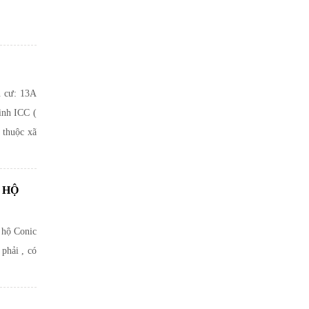
n cư: 13A
ình ICC (
 thuộc xã
 HỘ
 hộ Conic
 phải , có