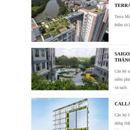
TERRA
Terra Mi
hiếm có 
SAIGO
THÁNG
Căn hộ sa
mềm phù 
và sạch.
CALLA
Căn hộ C
dựng thấ