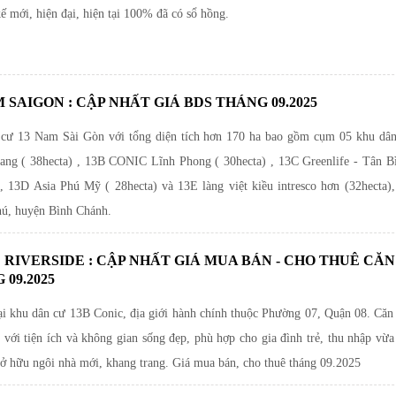
kế mới, hiện đại, hiện tại 100% đã có sổ hồng.
M SAIGON : CẬP NHẤT GIÁ BDS THÁNG 09.2025
cư 13 Nam Sài Gòn với tổng diện tích hơn 170 ha bao gồm cụm 05 khu dâ
ng ( 38hecta) , 13B CONIC Lĩnh Phong ( 30hecta) , 13C Greenlife - Tân B
 , 13D Asia Phú Mỹ ( 28hecta) và 13E làng việt kiều intresco hơn (32hecta),
ú, huyện Bình Chánh.
 RIVERSIDE : CẬP NHẤT GIÁ MUA BÁN - CHO THUÊ CĂN
 09.2025
tại khu dân cư 13B Conic, địa giới hành chính thuộc Phường 07, Quận 08. Căn
 với tiện ích và không gian sống đẹp, phù hợp cho gia đình trẻ, thu nhập vừa
sở hữu ngôi nhà mới, khang trang. Giá mua bán, cho thuê tháng 09.2025