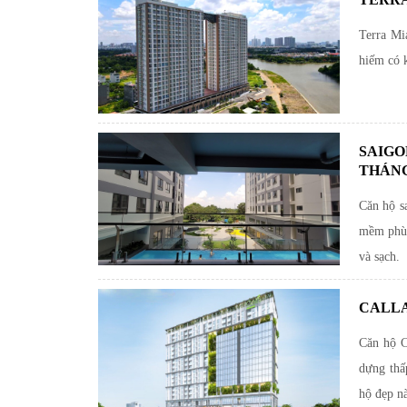
Terra Mi
hiếm có 
SAIGO
THÁNG 
Căn hộ sa
mềm phù 
và sạch.
CALLA
Căn hộ C
dựng thấ
hộ đẹp n