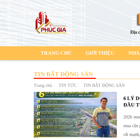
TRANG CHỦ
GIỚI THIỆU
NHÀ
TIN BẤT ĐỘNG SẢN
Trang chủ
TIN TỨC
TIN BẤT ĐỘNG SẢN
6 LÝ 
ĐẦU T
2026 muố
mua cần 
rất mạnh,