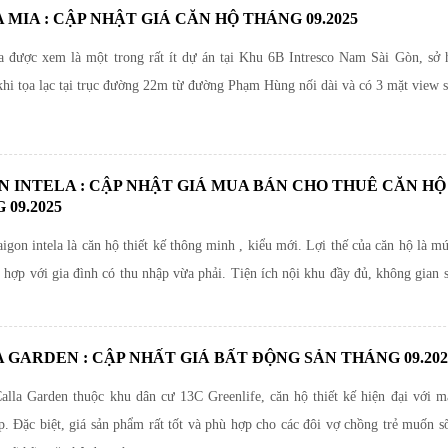
 MIA : CẬP NHẬT GIÁ CĂN HỘ THÁNG 09.2025
a được xem là một trong rất ít dự án tại Khu 6B Intresco Nam Sài Gòn, sở h
khi tọa lạc tại trục đường 22m từ đường Phạm Hùng nối dài và có 3 mặt view 
N INTELA : CẬP NHẬT GIÁ MUA BÁN CHO THUÊ CĂN HỘ
 09.2025
igon intela là căn hộ thiết kế thông minh , kiểu mới. Lợi thế của căn hộ là mứ
hợp với gia đình có thu nhập vừa phải. Tiện ích nội khu đầy đủ, không gian 
 GARDEN : CẬP NHẤT GIÁ BẤT ĐỘNG SẢN THÁNG 09.202
alla Garden thuộc khu dân cư 13C Greenlife, căn hộ thiết kế hiện đại với m
p. Đặc biệt, giá sản phẩm rất tốt và phù hợp cho các đôi vợ chồng trẻ muốn s