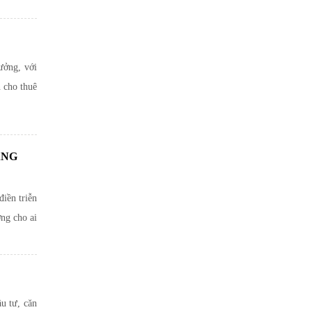
ưởng, với
n cho thuê
ÁNG
iền triễn
ởng cho ai
u tư, căn