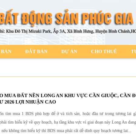
 BÁN
ĐẤT BÁN
DỰ ÁN
CHO THUÊ
T
DO MUA ĐẤT NỀN LONG AN KHU VỰC CẦN GIUỘC, CẦN 
Ư 2026 LỢI NHUẬN CAO
n tìm mua 1 BDS phù hợp để ở và tích sản, hoặc đầu tư trong tương lai g
phải tìm hiểu kỹ về quy hoạch, hạ tầng khu vực vì giai đoạn này Long An đan
 nếu không tìm hiểu kỹ thì BDS mua phải rất dễ dính quy hoạch tương lai...