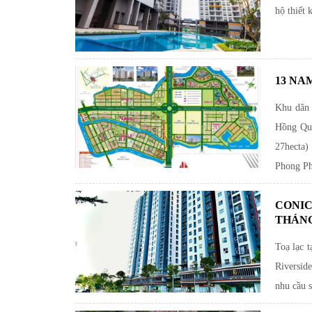
hộ thiết 
13 NA
Khu dân 
Hồng Qua
27hecta)
Phong Ph
CONIC
THÁNG
Toạ lạc 
Riverside
nhu cầu 