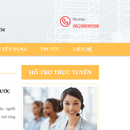
Hotline
0828808998
UYỂN DỤNG
TIN TỨC
LIÊN HỆ
HỖ TRỢ TRỰC TUYẾN
ĐƯỚC
ần, người
g mở rộng