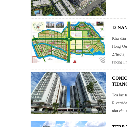
13 NA
Khu dân 
Hồng Qua
27hecta)
Phong Ph
CONIC
THÁNG 
Toạ lạc 
Riverside
nhu cầu 
TERRA