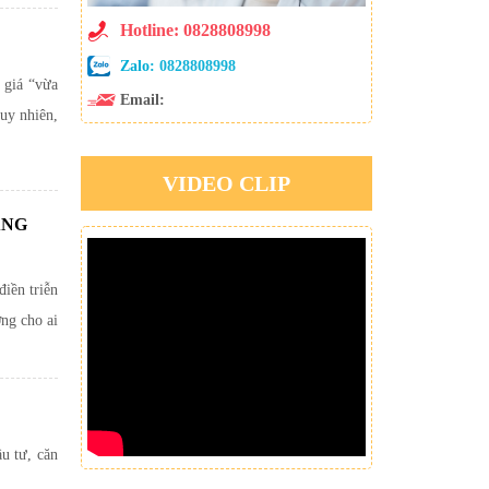
Hotline: 0828808998
Zalo:
0828808998
 giá “vừa
Email:
uy nhiên,
VIDEO CLIP
ÁNG
iền triễn
ởng cho ai
u tư, căn