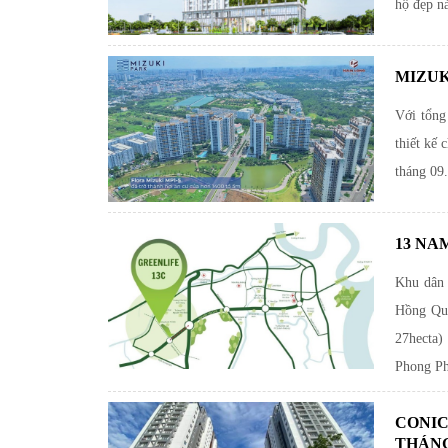
hộ đẹp n
MIZUK
Với tổng
thiết kế 
tháng 09
13 NA
Khu dân 
Hồng Qua
27hecta)
Phong Ph
CONIC
THÁNG