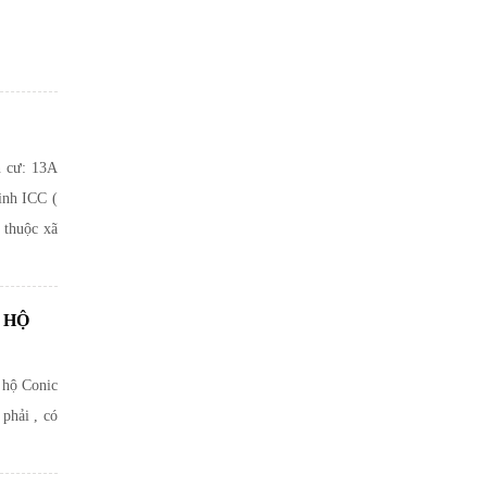
n cư: 13A
ình ICC (
 thuộc xã
 HỘ
 hộ Conic
 phải , có