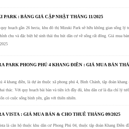
I PARK : BẢNG GIÁ CẬP NHẬT THÁNG 11/2025
 quy hoạch gần 26 hecta, khu đô thị Mizuki Park sở hữu không gian sống lý t
chỉnh chu và đặc biệt hệ sinh thái thu hút dân cư về sống rất đông. Giá mua bá
.2025
A PARK PHONG PHÚ 4 KHANG ĐIỀN : GIÁ MUA BÁN TH
ú 4 khang điền, là dự án thuộc xã phong phú 4, Bình Chánh, tập đoàn khang đ
hai thác. Với quy hoạch bài bàn và tiện ích đầy đủ, khu dân cư là địa chỉ lý tư
n có cuộc sống bình yên, gần với thiên nhiên.
A VISTA : GIÁ MUA BÁN & CHO THUÊ THÁNG 09/2025
ista là căn hộ thuộc khu dân cư Phong Phú 04, thuộc tập đoàn Khang Điền đầ