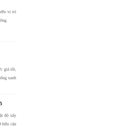
ữu vị trí
sông.
c giá tốt,
sống xanh
5
ật độ xây
ỡ hữu căn