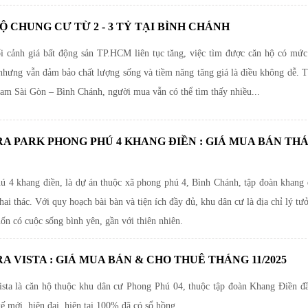
Ộ CHUNG CƯ TỪ 2 - 3 TỶ TẠI BÌNH CHÁNH
i cảnh giá bất động sản TP.HCM liên tục tăng, việc tìm được căn hộ có mức
” nhưng vẫn đảm bảo chất lượng sống và tiềm năng tăng giá là điều không dễ. T
Nam Sài Gòn – Bình Chánh, người mua vẫn có thể tìm thấy nhiều...
A PARK PHONG PHÚ 4 KHANG ĐIỀN : GIÁ MUA BÁN TH
ú 4 khang điền, là dự án thuộc xã phong phú 4, Bình Chánh, tập đoàn khang đ
hai thác. Với quy hoạch bài bàn và tiện ích đầy đủ, khu dân cư là địa chỉ lý tư
n có cuộc sống bình yên, gần với thiên nhiên.
A VISTA : GIÁ MUA BÁN & CHO THUÊ THÁNG 11/2025
ista là căn hộ thuộc khu dân cư Phong Phú 04, thuộc tập đoàn Khang Điền đầ
kế mới, hiện đại, hiện tại 100% đã có sổ hồng.