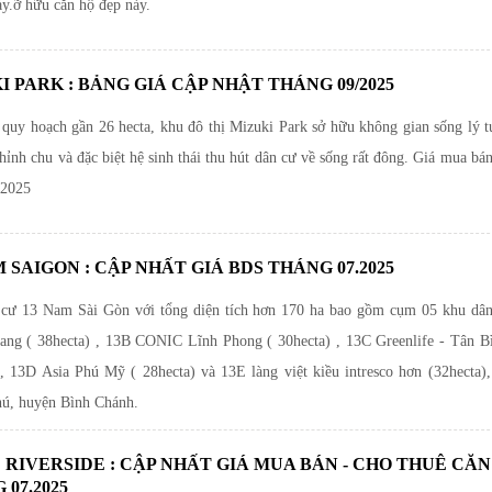
ày.ỡ hữu căn hộ đẹp này.
I PARK : BẢNG GIÁ CẬP NHẬT THÁNG 09/2025
 quy hoạch gần 26 hecta, khu đô thị Mizuki Park sở hữu không gian sống lý t
chỉnh chu và đặc biệt hệ sinh thái thu hút dân cư về sống rất đông. Giá mua bá
.2025
M SAIGON : CẬP NHẤT GIÁ BDS THÁNG 07.2025
cư 13 Nam Sài Gòn với tổng diện tích hơn 170 ha bao gồm cụm 05 khu dâ
ng ( 38hecta) , 13B CONIC Lĩnh Phong ( 30hecta) , 13C Greenlife - Tân B
 , 13D Asia Phú Mỹ ( 28hecta) và 13E làng việt kiều intresco hơn (32hecta),
ú, huyện Bình Chánh.
 RIVERSIDE : CẬP NHẤT GIÁ MUA BÁN - CHO THUÊ CĂN
 07.2025