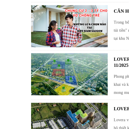
CĂN H
Trong bố
túi tiền
tại khu 
LOVER
11/2025
Phong ph
khai và k
mong muố
LOVER
Lovera v
hộ thiết 