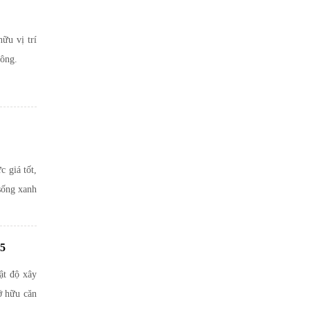
ữu vị trí
sông.
c giá tốt,
sống xanh
5
ật độ xây
ỡ hữu căn