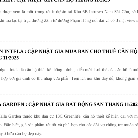
a được xem là một trong rất ít dự án tại Khu 6B Intresco Nam Sài Gòn, sở h
khi tọa lạc tại trục đường 22m từ đường Phạm Hùng nối dài và có 3 mặt view 
N INTELA : CẬP NHẬT GIÁ MUA BÁN CHO THUÊ CĂN HỘ
11/2025
igon intela là căn hộ thiết kế thông minh , kiểu mới. Lợi thế của căn hộ là mứ
hợp với gia đình có thu nhập vừa phải. Tiện ích nội khu đầy đủ, không gian 
 GARDEN : CẬP NHẤT GIÁ BẤT ĐỘNG SẢN THÁNG 11/202
alla Garden thuộc khu dân cư 13C Greenlife, căn hộ thiết kế hiện đại với m
p. Đặc biệt, giá sản phẩm rất tốt và phù hợp cho các đôi vợ chồng trẻ muốn s
ày.ỡ hữu căn hộ đẹp này.